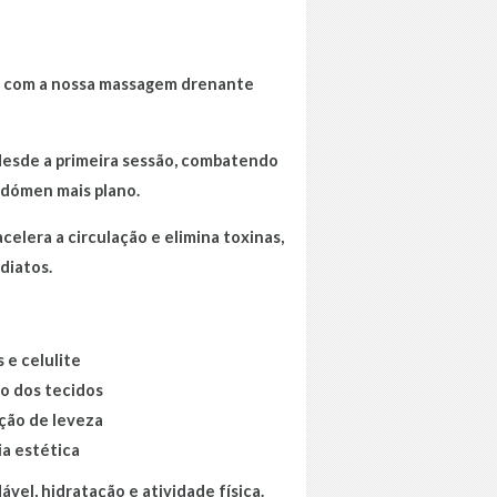
dos com a nossa massagem drenante
esde a primeira sessão, combatendo
bdómen mais plano.
elera a circulação e elimina toxinas,
diatos.
 e celulite
ão dos tecidos
ação de leveza
ia estética
el, hidratação e atividade física.