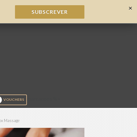
×
SUBSCREVER
marcacoes %>
VOUCHERS
ox Massage