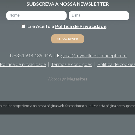
SUBSCREVA A NOSSA NEWSLETTER
Li e Aceito a
Política de Privacidade
.
T:
+351 914 139 446
|
E:
geral@mywellnessconcept.com
Política de privacidade
|
Termos e condições
|
Política de cookie
Webdesign
Megasites
a melhor experiência na nossa página web. Se continuar a utilizar esta página pressupom