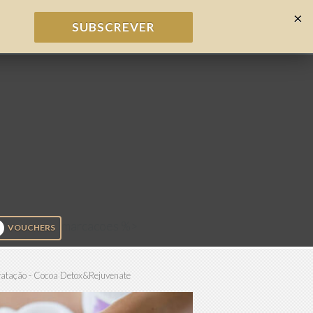
×
SUBSCREVER
marcacoes %>
VOUCHERS
ratação - Cocoa Detox&Rejuvenate