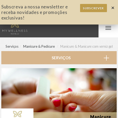
Subscreva a nossa newsletter e
×
SUBSCREVER
receba novidades e promoções
exclusivas!
Alter
nave
Serviços
Manicure & Pedicure
Manicure & Manicure com verniz gel
SERVIÇOS