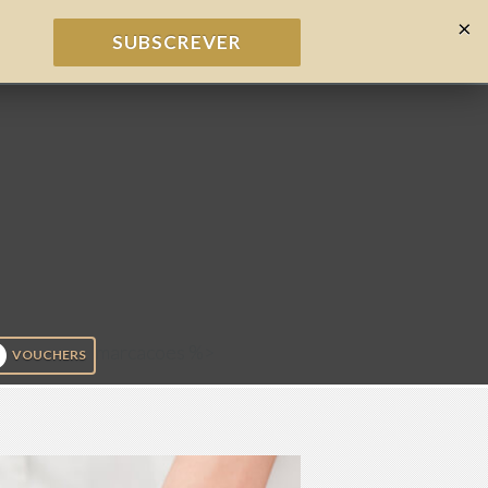
×
SUBSCREVER
marcacoes %>
VOUCHERS