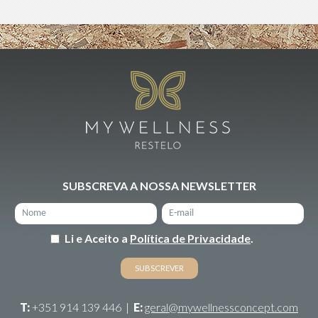
SUBSCREVA A NOSSA NEWSLETTER
Li e Aceito a
Política de Privacidade
.
T:
+351 914 139 446
|
E:
geral@mywellnessconcept.com