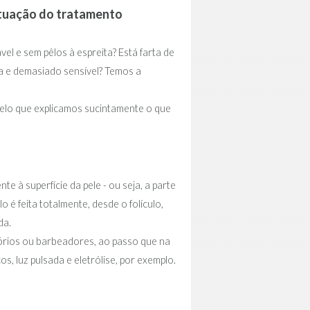
atuação do tratamento
el e sem pêlos à espreita? Está farta de
da e demasiado sensível? Temos a
 pelo que explicamos sucintamente o que
 à superfície da pele - ou seja, a parte
 é feita totalmente, desde o folículo,
da.
tórios ou barbeadores, ao passo que na
s, luz pulsada e eletrólise, por exemplo.