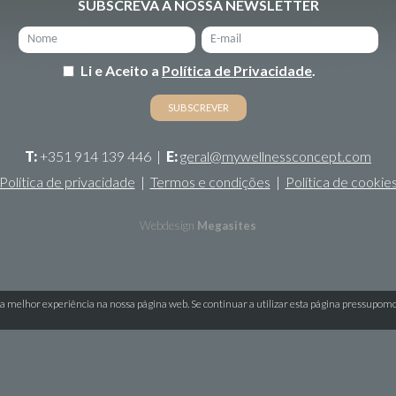
SUBSCREVA A NOSSA NEWSLETTER
Li e Aceito a
Política de Privacidade
.
T:
+351 914 139 446
|
E:
geral@mywellnessconcept.com
Política de privacidade
|
Termos e condições
|
Política de cookie
Webdesign
Megasites
a melhor experiência na nossa página web. Se continuar a utilizar esta página pressupom