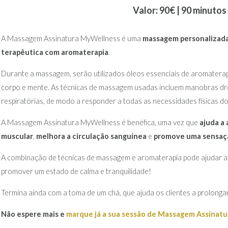
Valor: 90€ | 90 minutos
A Massagem Assinatura MyWellness é uma
massagem personalizad
terapêutica com aromaterapia
.
Durante a massagem, serão utilizados óleos essenciais de aromaterapi
corpo e mente. As técnicas de massagem usadas incluem manobras dren
respiratórias, de modo a responder a todas as necessidades físicas do 
A Massagem Assinatura MyWellness é benéfica, uma vez que
ajuda a 
muscular
,
melhora a circulação sanguínea
e
promove uma sensaçã
A combinação de técnicas de massagem e aromaterapia pode ajudar a eq
promover um estado de calma e tranquilidade!
Termina ainda com a toma de um chá, que ajuda os clientes a prolong
Não espere mais e
marque já a sua sessão de Massagem Assinat