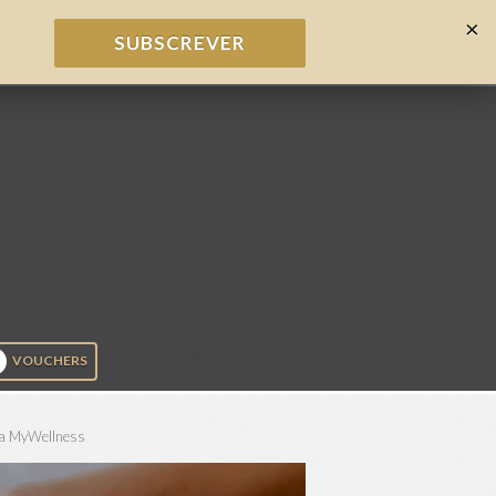
×
SUBSCREVER
marcacoes %>
VOUCHERS
a MyWellness