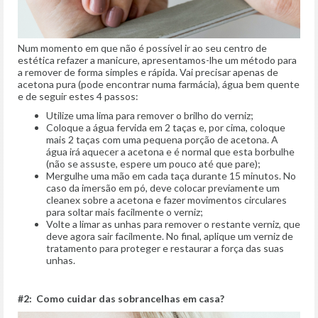
Num momento em que não é possível ir ao seu centro de
estética refazer a manicure, apresentamos-lhe um método para
a remover de forma simples e rápida. Vai precisar apenas de
acetona pura (pode encontrar numa farmácia), água bem quente
e de seguir estes 4 passos:
Utilize uma lima para remover o brilho do verniz;
Coloque a água fervida em 2 taças e, por cima, coloque
mais 2 taças com uma pequena porção de acetona. A
água irá aquecer a acetona e é normal que esta borbulhe
(não se assuste, espere um pouco até que pare);
Mergulhe uma mão em cada taça durante 15 minutos. No
caso da imersão em pó, deve colocar previamente um
cleanex sobre a acetona e fazer movimentos circulares
para soltar mais facilmente o verniz;
Volte a limar as unhas para remover o restante verniz, que
deve agora sair facilmente. No final, aplique um verniz de
tratamento para proteger e restaurar a força das suas
unhas.
#2: Como cuidar das sobrancelhas em casa?