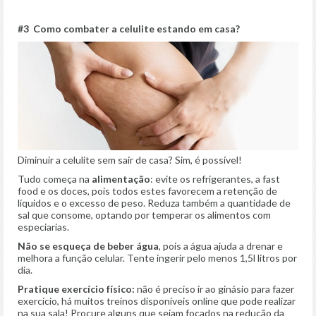
#3 Como combater a celulite estando em casa?
Diminuir a celulite sem sair de casa? Sim, é possível!
Tudo começa na
a
limentação
: evite os refrigerantes, a fast
food e os doces, pois todos estes favorecem a retenção de
líquidos e o excesso de peso. Reduza também a quantidade de
sal que consome, optando por temperar os alimentos com
especiarias.
Não se esqueça de beber á
gua
, pois a água ajuda a drenar e
melhora a função celular. Tente ingerir pelo menos 1,5l litros por
dia.
Pratique e
xercício físico:
não é preciso ir ao ginásio para fazer
exercício, há muitos treinos disponíveis online que pode realizar
na sua sala! Procure alguns que sejam focados na redução da