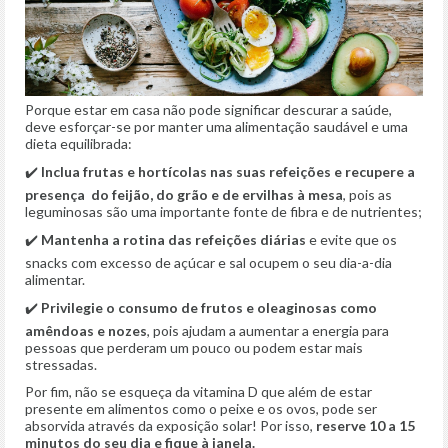
Porque estar em casa não pode significar descurar a saúde,
deve esforçar-se por manter uma alimentação saudável e uma
dieta equilibrada:
✔️
Inclua frutas e hortícolas nas suas refeições e recupere a
presença do feijão, do grão e de ervilhas à mesa
, pois as
leguminosas são uma importante fonte de fibra e de nutrientes;
✔️
Mantenha a rotina das refeições diárias
e evite que os
snacks com excesso de açúcar e sal ocupem o seu dia-a-dia
alimentar.
✔️
Privilegie o c
onsumo de frutos e oleaginosas como
amêndoas e nozes
, pois ajudam a aumentar a energia para
pessoas que perderam um pouco ou podem estar mais
stressadas.
Por fim, não se esqueça da vitamina D que além de estar
presente em alimentos como o peixe e os ovos, pode ser
absorvida através da exposição solar! Por isso,
reserve 10 a 15
minutos do seu dia e fique à janela.