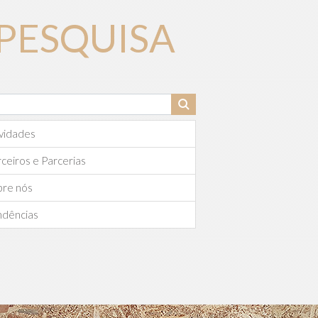
PESQUISA
vidades
ceiros e Parcerias
bre nós
ndências