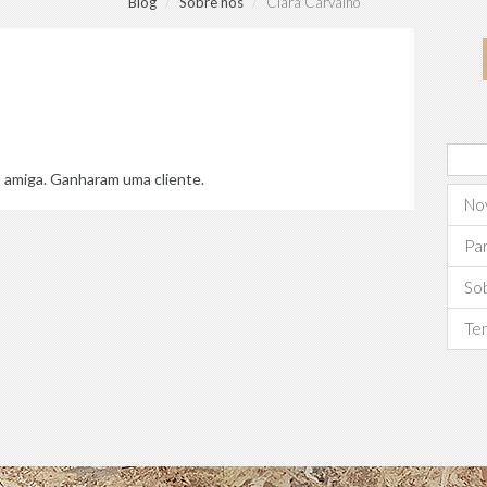
Blog
Sobre nós
Clara Carvalho
a amiga. Ganharam uma cliente.
No
Par
So
Te