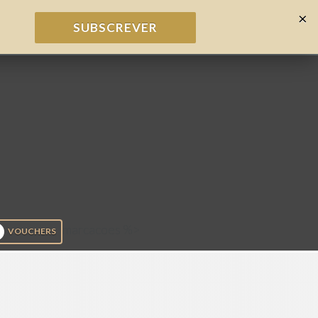
×
SUBSCREVER
marcacoes %>
VOUCHERS