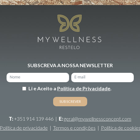
SUBSCREVA A NOSSA NEWSLETTER
Li e Aceito a
Política de Privacidade
.
T:
+351 914 139 446
|
E:
geral@mywellnessconcept.com
Política de privacidade
|
Termos e condições
|
Política de cookie